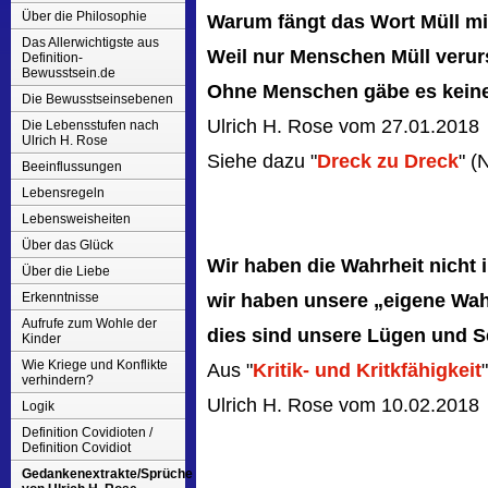
Über die Philosophie
Warum fängt das Wort Müll mi
Das Allerwichtigste aus
Weil nur Menschen Müll verur
Definition-
Bewusstsein.de
Ohne Menschen gäbe es keine
Die Bewusstseinsebenen
Ulrich H. Rose vom 27.01.2018
Die Lebensstufen nach
Ulrich H. Rose
Siehe dazu "
Dreck zu Dreck
" (
Beeinflussungen
Lebensregeln
Lebensweisheiten
Über das Glück
Wir haben die Wahrheit nicht 
Über die Liebe
Erkenntnisse
wir haben unsere „eigene Wah
Aufrufe zum Wohle der
dies sind unsere Lügen und 
Kinder
Wie Kriege und Konflikte
Aus "
Kritik- und Kritkfähigkeit
verhindern?
Ulrich H. Rose vom 10.02.2018
Logik
Definition Covidioten /
Definition Covidiot
Gedankenextrakte/Sprüche