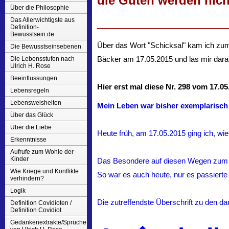
die Guten werden nicht
Über die Philosophie
___________________
Das Allerwichtigste aus
Definition-
Bewusstsein.de
Über das Wort "Schicksal" kam ich zum
Die Bewusstseinsebenen
Bäcker am 17.05.2015 und las mir darauf
Die Lebensstufen nach
Ulrich H. Rose
Beeinflussungen
Hier erst mal diese Nr. 298 vom 17.0
Lebensregeln
Lebensweisheiten
Mein Leben war bisher exemplarisch 
Über das Glück
Über die Liebe
Heute früh, am 17.05.2015 ging ich, wi
Erkenntnisse
Aufrufe zum Wohle der
Kinder
Das Besondere auf diesen Wegen zum 
Wie Kriege und Konflikte
So war es auch heute, nur es passiert
verhindern?
Logik
Die zutreffendste Überschrift zu den d
Definition Covidioten /
Definition Covidiot
Gedankenextrakte/Sprüche