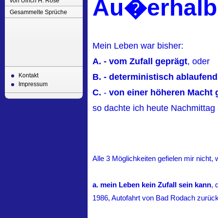
Au�erhalb 
von Ulrich H. Rose
Gesammelte Sprüche
Mein Leben war bisher:
A. - vom Zufall geprägt
, oder
Kontakt
B. - deterministisch ablaufend
Impressum
C.
-
von einer höheren Macht 
so dachte ich heute Nachmitta
Alle 3 Möglichkeiten gefielen mir nicht, 
a. mein Leben kein Zufall sein kann
, 
1986, Autofahrt von Bad Rodach zurück