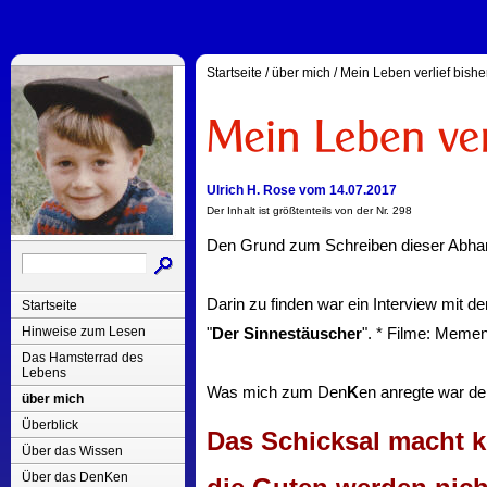
Startseite
/
über mich
/
Mein Leben verlief bishe
Ulrich H. Rose vom 14.07.2017
Der Inhalt ist größtenteils von der Nr. 298
Den Grund zum Schreiben dieser Abhand
Darin zu finden war ein Interview mit
Startseite
Hinweise zum Lesen
"
Der Sinnestäuscher
". * Filme: Mement
Das Hamsterrad des
Lebens
Was mich zum Den
K
en anregte war de
über mich
Überblick
Das Schicksal macht k
Über das Wissen
Über das DenKen