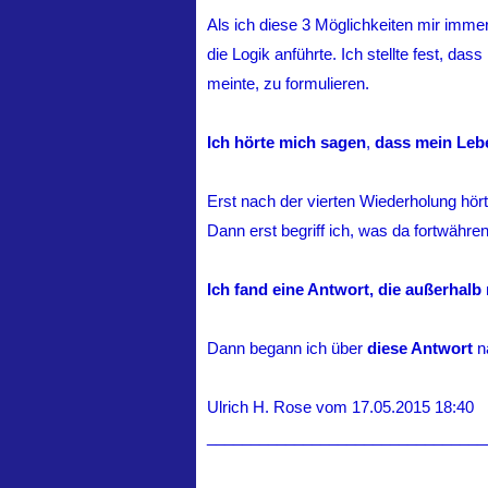
Als ich diese 3 Möglichkeiten mir immer 
die Logik anführte. Ich stellte fest, da
meinte, zu formulieren.
Ich hörte mich sagen
,
dass mein Leben
Erst nach der vierten Wiederholung hör
Dann erst begriff ich, was da fortwähre
Ich fand eine Antwort, die außerhalb
Dann begann ich über
diese Antwort
na
Ulrich H. Rose vom 17.05.2015 18:40
________________________________