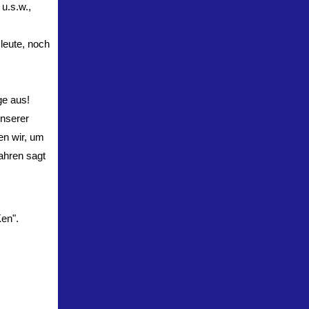
u.s.w.,
leute, noch
ge aus!
unserer
en wir, um
ahren sagt
Ken".