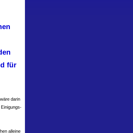
hen
den
d für
wäre darin
r Einigungs-
hen alleine