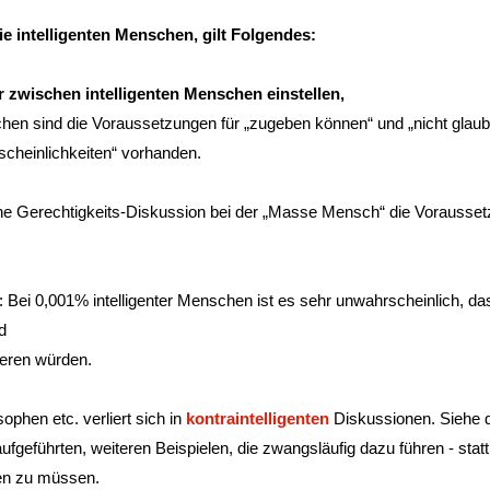
ie intelligenten Menschen, gilt Folgendes:
r zwischen intelligenten Menschen einstellen,
chen sind die Voraussetzungen für „zugeben können“ und „nicht glau
heinlichkeiten“ vorhanden.
che Gerechtigkeits-Diskussion bei der „Masse Mensch“ die Vorausse
: Bei 0,001% intelligenter Menschen ist es sehr unwahrscheinlich, da
d
ieren würden.
phen etc. verliert sich in
kontraintelligenten
Diskussionen. Siehe 
aufgeführten, weiteren Beispielen, die zwangsläufig dazu führen - stat
len zu müssen.