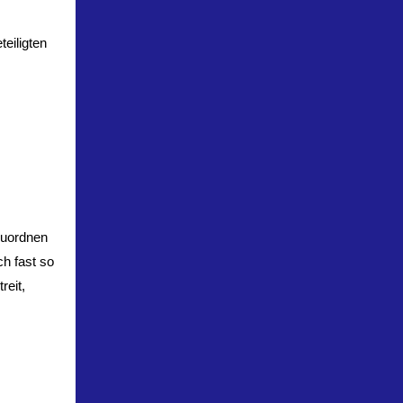
teiligten
nzuordnen
ch fast so
reit,