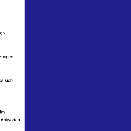
ben
tzungen
ss sich
das
t Antworten