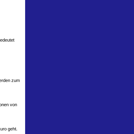
edeutet
werden zum
ionen von
uro geht.