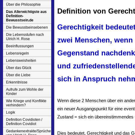
Über die Philosophie
Definition von Gerecht
Das Allerwichtigste aus
Definition-
Bewusstsein.de
Gerechtigkeit bedeute
Die Bewusstseinsebenen
Die Lebensstufen nach
zwei Menschen, wenn 
Ulrich H. Rose
Beeinflussungen
Gegenstand nachdenke
Lebensregeln
Lebensweisheiten
und zufriedenstellend
Über das Glück
Über die Liebe
sich in Anspruch neh
Erkenntnisse
Aufrufe zum Wohle der
Kinder
Wenn diese 2 Menschen über ein ander
Wie Kriege und Konflikte
verhindern?
ein neuer Ausgangspunkt für eine eventu
Logik
Zustand = sich ein übereinstimmendes Ge
Definition Covidioten /
Definition Covidiot
Gedankenextrakte/Sprüche
Dies bedeutet, Gerechtigkeit und das 