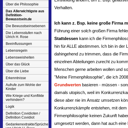
Über die Philosophie
Verhalten.
Das Allerwichtigste aus
Definition-
Bewusstsein.de
Ich kann z. Bsp. keine große Firma m
Die Bewusstseinsebenen
Führung einer solch großen Firma fehle
Die Lebensstufen nach
Ulrich H. Rose
Stattdessen
kann ich die Firmenphilos
Beeinflussungen
hin für ALLE abstimmen. Ich bin in der
Lebensregeln
dahingehend zu trimmen, dass die Firme
Lebensweisheiten
einzelnen Abteilungen zurecht zu komm
Über das Glück
Menschen gerne arbeiten wollen und so
Über die Liebe
"Meine Firmenphilosophie", die ich 200
Erkenntnisse
Grundwerten
basieren - müssen - sons
Aufrufe zum Wohle der
Kinder
damals utopisch, weil im Konkurrenzkam
Wie Kriege und Konflikte
verhindern?
diese aber nie im Ansatz umsetzen könn
Logik
Konkurrenzkämpfe entstehen, mit dem Er
Definition Covidioten /
Firmenphilosophie keinen Zukunft haben
Definition Covidiot
umgesetzt werden, dann hat auch eine F
Gedankenextrakte/Sprüche